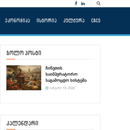
ეკონომიკა
ისტორია
კულტურა
CACS
ბოლო პოსტი
ჩინეთის
საიმპერატორო
საგამოცდო სისტემა
ᲘᲐᲜᲕᲐᲠᲘ 19, 2026
კალენდარი