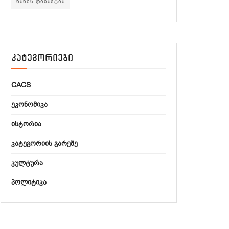
ხანის დინასტია
კატეგორიები
CACS
ᲔᲙᲝᲜᲝᲛᲘᲙᲐ
ᲘᲡᲢᲝᲠᲘᲐ
ᲙᲐᲢᲔᲒᲝᲠᲘᲘᲡ ᲒᲐᲠᲔᲨᲔ
ᲙᲣᲚᲢᲣᲠᲐ
ᲞᲝᲚᲘᲢᲘᲙᲐ