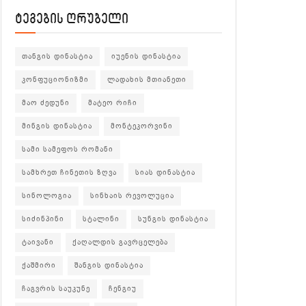
ტეგების ღრუბელი
თანგის დინასტია
იუენის დინასტია
კონფუციონიზმი
ლადახის მთიანეთი
მაო ძედუნი
მატეო რიჩი
მინგის დინასტია
მონტეკორვინი
სამი სამეფოს რომანი
სამხრეთ ჩინეთის ზღვა
სიას დინასტია
სინოლოგია
სინხაის რევოლუცია
სიძინპინი
სტალინი
სუნგის დინასტია
ტაივანი
ქაღალდის გავრცელება
ქაშმირი
შანგის დინასტია
ჩაგვრის საუკუნე
ჩენგიუ