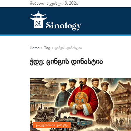
შაბათი, აგვისტო 8, 2026
Home
Tag
ცინგის დინასტია
ჭდე:
ცინგის დინასტია
ᲙᲐᲢᲔᲒᲝᲠᲘᲘᲡ ᲒᲐᲠᲔᲨᲔ