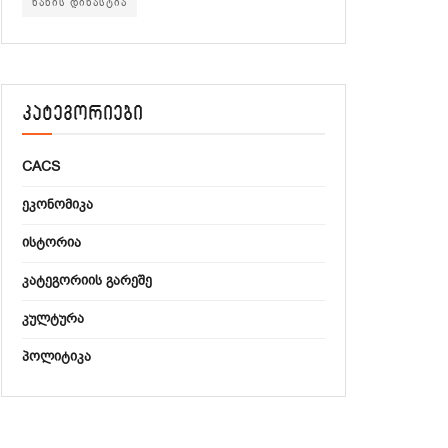
ხანის დინასტია
კატეგორიები
CACS
ᲔᲙᲝᲜᲝᲛᲘᲙᲐ
ᲘᲡᲢᲝᲠᲘᲐ
ᲙᲐᲢᲔᲒᲝᲠᲘᲘᲡ ᲒᲐᲠᲔᲨᲔ
ᲙᲣᲚᲢᲣᲠᲐ
ᲞᲝᲚᲘᲢᲘᲙᲐ