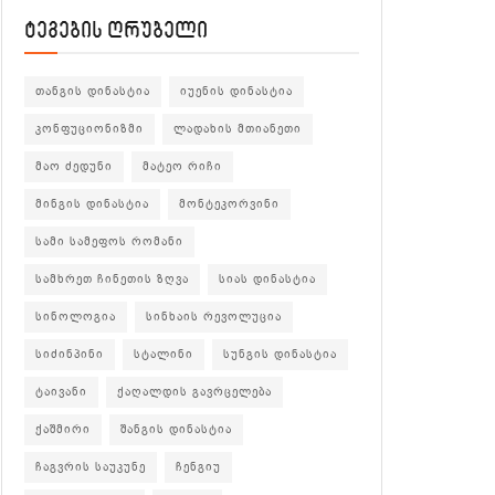
ტეგების ღრუბელი
თანგის დინასტია
იუენის დინასტია
კონფუციონიზმი
ლადახის მთიანეთი
მაო ძედუნი
მატეო რიჩი
მინგის დინასტია
მონტეკორვინი
სამი სამეფოს რომანი
სამხრეთ ჩინეთის ზღვა
სიას დინასტია
სინოლოგია
სინხაის რევოლუცია
სიძინპინი
სტალინი
სუნგის დინასტია
ტაივანი
ქაღალდის გავრცელება
ქაშმირი
შანგის დინასტია
ჩაგვრის საუკუნე
ჩენგიუ