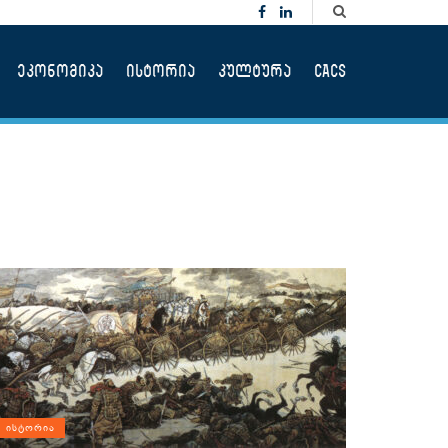
ეკონომიკა
ისტორია
კულტურა
CACS
ᲘᲡᲢᲝᲠᲘᲐ