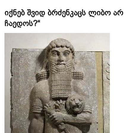
იქნებ შვიდ ბრძენკაცს ლიბო არ
ჩაედოს?“