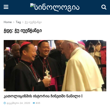
Home
Tag
ჭუ იუენჭანგი
ჭდე:
ჭუ იუენჭანგი
კათოლიციზმის ისტორია ჩინეთში ნაწილი I
ᲓᲔᲙᲔᲛᲑᲔᲠᲘ 24, 2020
835