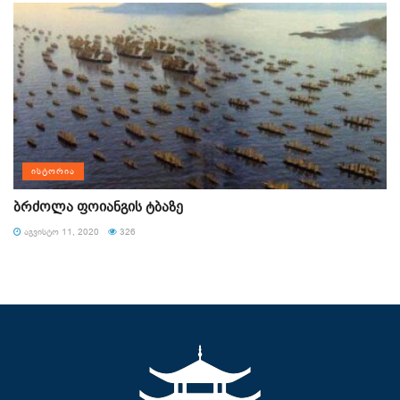
ᲘᲡᲢᲝᲠᲘᲐ
ბრძოლა ფოიანგის ტბაზე
ᲐᲒᲕᲘᲡᲢᲝ 11, 2020
326