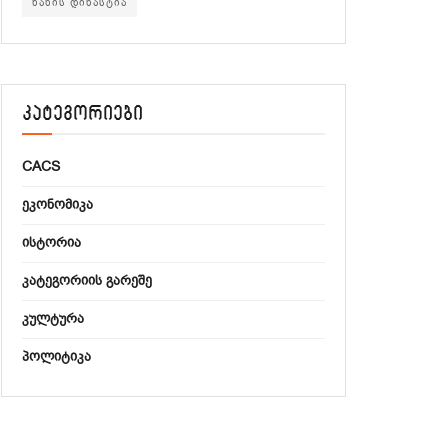
ხანის დინასტია
კატეგორიები
CACS
ᲔᲙᲝᲜᲝᲛᲘᲙᲐ
ᲘᲡᲢᲝᲠᲘᲐ
ᲙᲐᲢᲔᲒᲝᲠᲘᲘᲡ ᲒᲐᲠᲔᲨᲔ
ᲙᲣᲚᲢᲣᲠᲐ
ᲞᲝᲚᲘᲢᲘᲙᲐ