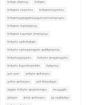
ჩინეთ-ამერიკა
ჩინეთი
ჩინეთის ისტორია
ჩინეთისისტორია
ჩინეთისკვლევებისკავკასიურიასოციაცია
ჩინეთის რესპუბლიკა
ჩინეთის საგარეო პოლიტიკა
ჩინური აღმოჩენები
ჩინური იეროგლიფური დამწერლობა
ჩინურიკულტურა
ჩინური ლიტერატურა
ჩინური ნაციონალიზმი
ჩუნციოუ
ცაო ცაო
ცინგის დინასტია
ცინის დინასტია
ცინ შიხუანგტი
ძველი ჩინური ფილოსოფია
ძიაკუვენი
ჭანკუო
ჭოუს დინასტია
ჭუ იუენჭანგი