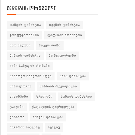
ტეგების ღრუბელი
თანგის დინასტია
იუენის დინასტია
კონფუციონიზმი
ლადახის მთიანეთი
მაო ძედუნი
მატეო რიჩი
მინგის დინასტია
მონტეკორვინი
სამი სამეფოს რომანი
სამხრეთ ჩინეთის ზღვა
სიას დინასტია
სინოლოგია
სინხაის რევოლუცია
სიძინპინი
სტალინი
სუნგის დინასტია
ტაივანი
ქაღალდის გავრცელება
ქაშმირი
შანგის დინასტია
ჩაგვრის საუკუნე
ჩენგიუ