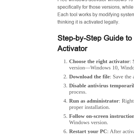
specifically for those versions, whi
Each tool works by modifying system 
thinking it is activated legally.
Step-by-Step Guide to
Activator
Choose the right activator
: 
version—Windows 10, Windo
Download the file
: Save the 
Disable antivirus temporari
process.
Run as administrator
: Right
proper installation.
Follow on-screen instructio
Windows version.
Restart your PC
: After acti