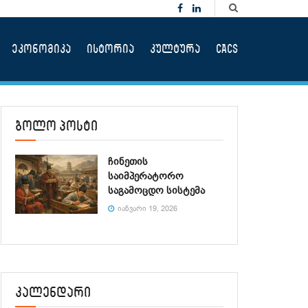
ეკონომიკა
ისტორია
კულტურა
CACS
ბოლო პოსტი
ჩინეთის
საიმპერატორო
საგამოცდო სისტემა
ᲘᲐᲜᲕᲐᲠᲘ 19, 2026
კალენდარი