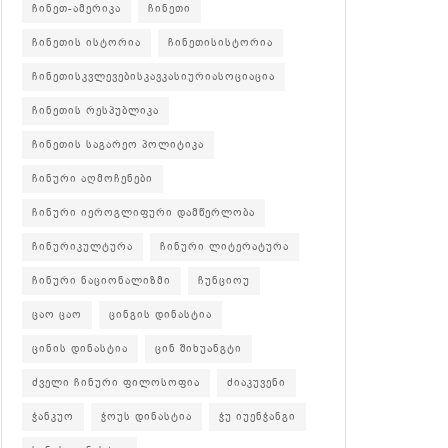
ჩინეთ-ამერიკა
ჩინეთი
ჩინეთის ისტორია
ჩინეთისისტორია
ჩინეთისკვლევებისკავკასიურიასოციაცია
ჩინეთის რესპუბლიკა
ჩინეთის საგარეო პოლიტიკა
ჩინური აღმოჩენები
ჩინური იეროგლიფური დამწერლობა
ჩინურიკულტურა
ჩინური ლიტერატურა
ჩინური ნაციონალიზმი
ჩუნციოუ
ცაო ცაო
ცინგის დინასტია
ცინის დინასტია
ცინ შიხუანგტი
ძველი ჩინური ფილოსოფია
ძიაკუვენი
ჭანკუო
ჭოუს დინასტია
ჭუ იუენჭანგი