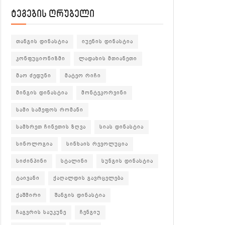
ტეგების ღრუბელი
თანგის დინასტია
იუენის დინასტია
კონფუციონიზმი
ლადახის მთიანეთი
მაო ძედუნი
მატეო რიჩი
მინგის დინასტია
მონტეკორვინი
სამი სამეფოს რომანი
სამხრეთ ჩინეთის ზღვა
სიას დინასტია
სინოლოგია
სინხაის რევოლუცია
სიძინპინი
სტალინი
სუნგის დინასტია
ტაივანი
ქაღალდის გავრცელება
ქაშმირი
შანგის დინასტია
ჩაგვრის საუკუნე
ჩენგიუ