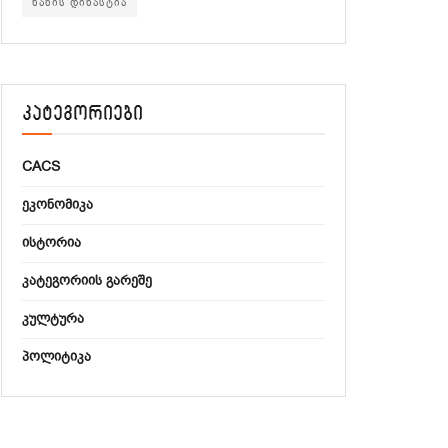
ხანის დინასტია
კატეგორიები
CACS
ᲔᲙᲝᲜᲝᲛᲘᲙᲐ
ᲘᲡᲢᲝᲠᲘᲐ
ᲙᲐᲢᲔᲒᲝᲠᲘᲘᲡ ᲒᲐᲠᲔᲨᲔ
ᲙᲣᲚᲢᲣᲠᲐ
ᲞᲝᲚᲘᲢᲘᲙᲐ