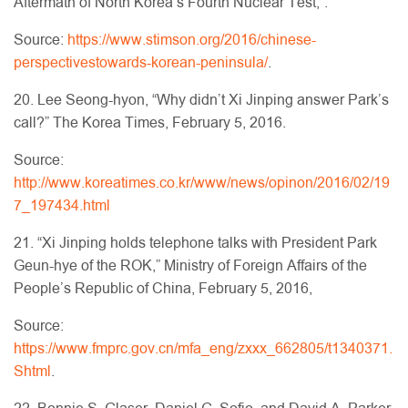
Aftermath of North Korea’s Fourth Nuclear Test,”.
Source:
https://www.stimson.org/2016/chinese-
perspectivestowards-korean-peninsula/
.
20. Lee Seong-hyon, “Why didn’t Xi Jinping answer Park’s
call?” The Korea Times, February 5, 2016.
Source:
http://www.koreatimes.co.kr/www/news/opinon/2016/02/19
7_197434.html
21. “Xi Jinping holds telephone talks with President Park
Geun-hye of the ROK,” Ministry of Foreign Affairs of the
People’s Republic of China, February 5, 2016,
Source:
https://www.fmprc.gov.cn/mfa_eng/zxxx_662805/t1340371.
Shtml
.