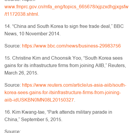
www.fmprc.gov.cn/mfa_eng/topics_665678/xjpzxdhgjxgsfw
/t1172038.shtml
.
14. “China and South Korea to sign free trade deal,” BBC
News, 10 November 2014.
Source:
https://www.bbc.com/news/business-29983756
15. Christine Kim and Choonsik Yoo, “South Korea sees
gains for its infrastructure firms from joining AIIB,” Reuters,
March 26, 2015.
Source:
https://www.reuters.com/article/us-asia-aiib/south-
korea-sees-gains-for-itsinfrastructure-firms-from-joining-
aiib-idUSKBN0MN08L20150327
.
16. Kim Kwang-tae, “Park attends military parade in
China,” September 5, 2015.
Source: