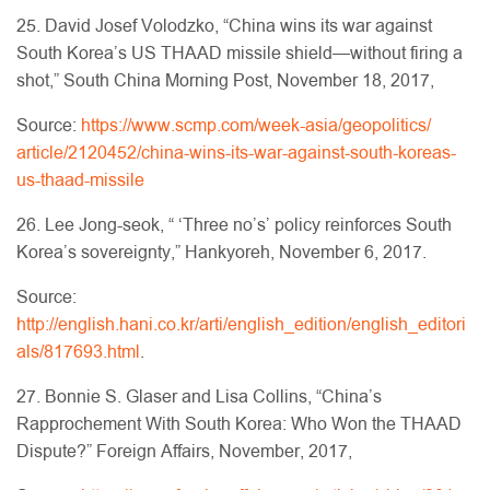
25. David Josef Volodzko, “China wins its war against
South Korea’s US THAAD missile shield—without firing a
shot,” South China Morning Post, November 18, 2017,
Source:
https://www.scmp.com/week-asia/geopolitics/
article/2120452/china-wins-its-war-against-south-koreas-
us-thaad-missile
26. Lee Jong-seok, “ ‘Three no’s’ policy reinforces South
Korea’s sovereignty,” Hankyoreh, November 6, 2017.
Source:
http://english.hani.co.kr/arti/english_edition/english_editori
als/817693.html
.
27. Bonnie S. Glaser and Lisa Collins, “China’s
Rapprochement With South Korea: Who Won the THAAD
Dispute?” Foreign Affairs, November, 2017,