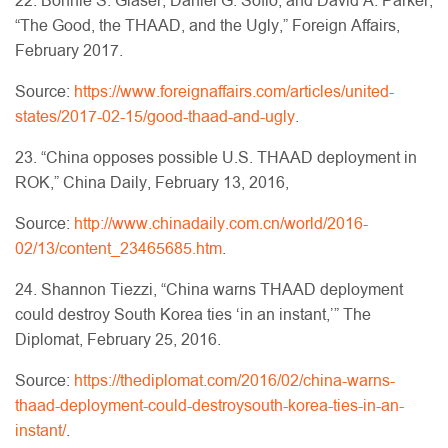
22. Bonnie S. Glaser, Daniel G. Sofio, and David A. Parker,
“The Good, the THAAD, and the Ugly,” Foreign Affairs,
February 2017.
Source:
https://www.foreignaffairs.com/articles/united-
states/2017-02-15/good-thaad-and-ugly
.
23. “China opposes possible U.S. THAAD deployment in
ROK,” China Daily, February 13, 2016,
Source:
http://www.chinadaily.com.cn/world/2016-
02/13/content_23465685.htm
.
24. Shannon Tiezzi, “China warns THAAD deployment
could destroy South Korea ties ‘in an instant,’” The
Diplomat, February 25, 2016.
Source:
https://thediplomat.com/2016/02/china-warns-
thaad-deployment-could-destroysouth-korea-ties-in-an-
instant/
.