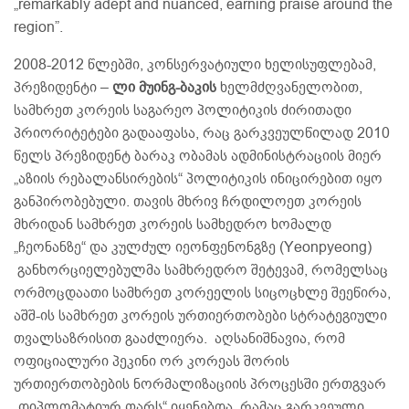
„remarkably adept and nuanced, earning praise around the
region”.
2008-2012 წლებში, კონსერვატიული ხელისუფლებამ,
პრეზიდენტი –
ლი მუინგ-ბაკის
ხელმძღვანელობით,
სამხრეთ კორეის საგარეო პოლიტიკის ძირითადი
პრიორიტეტები გადააფასა, რაც გარკვეულწილად 2010
წელს პრეზიდენტ ბარაკ ობამას ადმინისტრაციის მიერ
„აზიის რებალანსირების“ პოლიტიკის ინიცირებით იყო
განპირობებული. თავის მხრივ ჩრდილოეთ კორეის
მხრიდან სამხრეთ კორეის სამხედრო ხომალდ
„ჩეონანზე“ და კულძულ იეონფენონგზე (Yeonpyeong)
განხორციელებულმა სამხრედრო შეტევამ, რომელსაც
ორმოცდაათი სამხრეთ კორეელის სიცოცხლე შეეწირა,
აშშ-ის სამხრეთ კორეის ურთიერთობები სტრატეგიული
თვალსაზრისით გააძლიერა. აღსანიშნავია, რომ
ოფიციალური პეკინი ორ კორეას შორის
ურთიერთობების ნორმალიზაციის პროცესში ერთგვარ
„დიპლომატიურ ფარს“ იყენებდა, რამაც გარკვეული