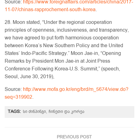
Source:
https://www.foreignaffairs.com/articles/china/2017-
11-07/chinas-rapprochement-south-korea
.
28. Moon stated, “Under the regional cooperation
principles of openness, inclusiveness, and transparency,
we have agreed to put forth harmonious cooperation
between Korea’s New Southern Policy and the United
States’ Indo-Pacific Strategy.” Moon Jae-in, “Opening
Remarks by President Mon Jae-in at Joint Press
Conference Following Korea-U.S. Summit,” (speech,
Seoul, June 30, 2019),
Source:
http://www.mofa.go.kr/eng/brd/m_5674/view.do?
seq=319902
.
TAGS:
სი ძინპინგი
ჩინეთი და კორეა
PREVIOUS POST