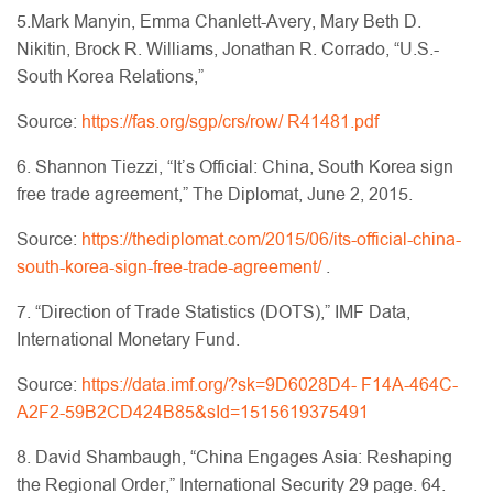
5.Mark Manyin, Emma Chanlett-Avery, Mary Beth D.
Nikitin, Brock R. Williams, Jonathan R. Corrado, “U.S.-
South Korea Relations,”
Source:
https://fas.org/sgp/crs/row/ R41481.pdf
6. Shannon Tiezzi, “It’s Official: China, South Korea sign
free trade agreement,” The Diplomat, June 2, 2015.
Source:
https://thediplomat.com/2015/06/its-official-china-
south-korea-sign-free-trade-agreement/
.
7. “Direction of Trade Statistics (DOTS),” IMF Data,
International Monetary Fund.
Source:
https://data.imf.org/?sk=9D6028D4- F14A-464C-
A2F2-59B2CD424B85&sId=1515619375491
8. David Shambaugh, “China Engages Asia: Reshaping
the Regional Order,” International Security 29 page. 64.