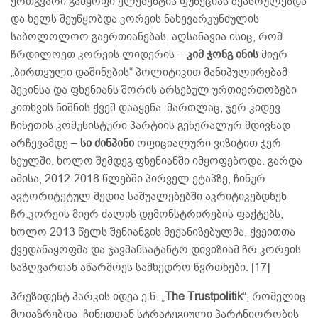
ერთგვარი გამყოფი ელემენტის ფუნქციას შეასრულებდა
და ხელს შეუწყობდა კორეის ნახევარკუნძულის
საბოლოლოო გაერთიანებას. აღსანავია ისიც, რომ
ჩრდილოეთ კორეის ლიდერის –
კიმ ჯონგ ინის
მიერ
„ბირთვული დაშინების“ პოლიტიკით მანიპულირებამ
პეკინსა და ფხენიანს შორის არსებულ ურთიერთობები
კითხვის ნიშნის ქვეშ დააყენა. მართლაც, ჯერ კიდევ
ჩინეთის კომუნისტური პარტიის გენერალურ მდივნად
არჩევამდე –
სი ძინპინი
ოფიციალური ვიზიტით ჯერ
სეულში, ხოლო შემდეგ ფხენიანში იმყოფებოდა. გარდა
ამისა, 2012-2018 წლებში პირველ ეტაპზე, ჩინურ
ავტორიტეტულ მედია საშუალებებში აკრიტიკებდნენ
ჩრ.კორეის მიერ ძალის დემონსტრირების ფაქტებს,
ხოლო 2013 წელს შენიანგის მექანიზებულმა, ქვეითთა
ქვედანაყოფმა და ჯავშანსატანტო დივიზიამ ჩრ.კორეის
საზღვართან აწარმოეს სამხედრო წვრთნები. [17]
პრეზიდენტ პარკის იდეა ე.წ. „
The Trustpolitik
“, რომელიც
მოიაზრებდა ჩინეთთან სტრატეგიული პარტნიორობის