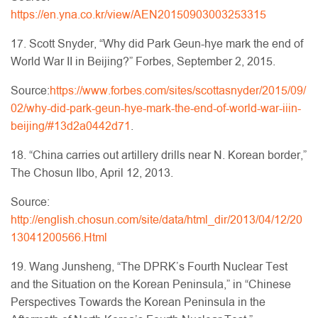
https://en.yna.co.kr/view/AEN20150903003253315
17. Scott Snyder, “Why did Park Geun-hye mark the end of
World War II in Beijing?” Forbes, September 2, 2015.
Source:
https://www.forbes.com/sites/scottasnyder/2015/09/
02/why-did-park-geun-hye-mark-the-end-of-world-war-iiin-
beijing/#13d2a0442d71
.
18. “China carries out artillery drills near N. Korean border,”
The Chosun Ilbo, April 12, 2013.
Source:
http://english.chosun.com/site/data/html_dir/2013/04/12/20
13041200566.Html
19. Wang Junsheng, “The DPRK’s Fourth Nuclear Test
and the Situation on the Korean Peninsula,” in “Chinese
Perspectives Towards the Korean Peninsula in the