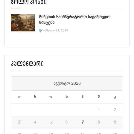
ბოლო პოსტი
ჩინეთის საიმპერატორო საგამოცდო
სისტემა
ᲘᲐᲜᲕᲐᲠᲘ 19, 2026
კალენდარი
ᲐᲒᲕᲘᲡᲢᲝ 2026
ო
ს
ო
ხ
პ
შ
კ
1
2
3
4
5
6
7
8
9