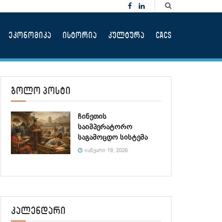
ეკონომიკა
ისტორია
კულტურა
CACS
ბოლო პოსტი
ჩინეთის
საიმპერატორო
საგამოცდო სისტემა
ᲘᲐᲜᲕᲐᲠᲘ 19, 2026
კალენდარი