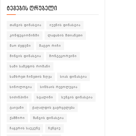
ტეგების ღრუბელი
თანგის დინასტია
იუენის დინასტია
კონფუციონიზმი
ლადახის მთიანეთი
მაო ძედუნი
მატეო რიჩი
მინგის დინასტია
მონტეკორვინი
სამი სამეფოს რომანი
სამხრეთ ჩინეთის ზღვა
სიას დინასტია
სინოლოგია
სინხაის რევოლუცია
სიძინპინი
სტალინი
სუნგის დინასტია
ტაივანი
ქაღალდის გავრცელება
ქაშმირი
შანგის დინასტია
ჩაგვრის საუკუნე
ჩენგიუ