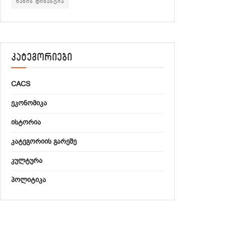
ხანის დინასტია
კატეგორიები
CACS
ᲔᲙᲝᲜᲝᲛᲘᲙᲐ
ᲘᲡᲢᲝᲠᲘᲐ
ᲙᲐᲢᲔᲒᲝᲠᲘᲘᲡ ᲒᲐᲠᲔᲨᲔ
ᲙᲣᲚᲢᲣᲠᲐ
ᲞᲝᲚᲘᲢᲘᲙᲐ