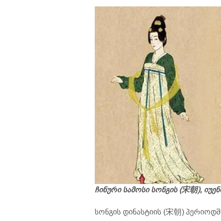
ჩინური სამოსი სონგის (
宋
朝
), იუენ
სონგის დინასტიის (宋朝) პერიოდშ