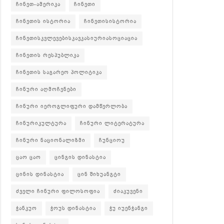
ჩინეთ-ამერიკა
ჩინეთი
ჩინეთის ისტორია
ჩინეთისისტორია
ჩინეთისკვლევებისკავკასიურიასოციაცია
ჩინეთის რესპუბლიკა
ჩინეთის საგარეო პოლიტიკა
ჩინური აღმოჩენები
ჩინური იეროგლიფური დამწერლობა
ჩინურიკულტურა
ჩინური ლიტერატურა
ჩინური ნაციონალიზმი
ჩუნციოუ
ცაო ცაო
ცინგის დინასტია
ცინის დინასტია
ცინ შიხუანგტი
ძველი ჩინური ფილოსოფია
ძიაკუვენი
ჭანკუო
ჭოუს დინასტია
ჭუ იუენჭანგი