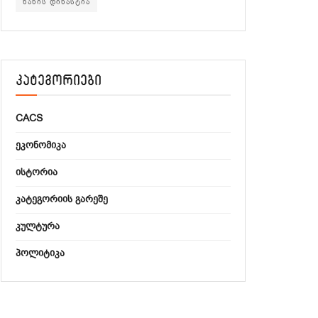
ხანის დინასტია
კატეგორიები
CACS
ᲔᲙᲝᲜᲝᲛᲘᲙᲐ
ᲘᲡᲢᲝᲠᲘᲐ
ᲙᲐᲢᲔᲒᲝᲠᲘᲘᲡ ᲒᲐᲠᲔᲨᲔ
ᲙᲣᲚᲢᲣᲠᲐ
ᲞᲝᲚᲘᲢᲘᲙᲐ