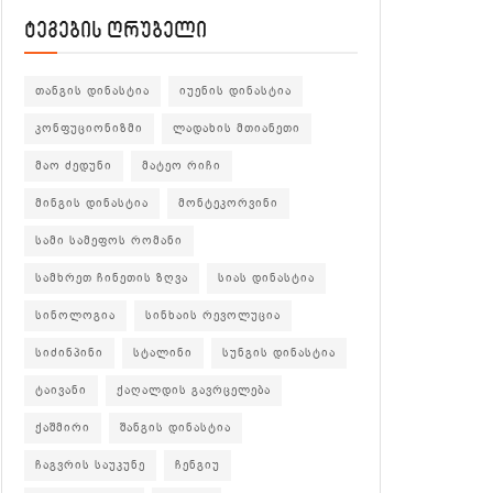
ტეგების ღრუბელი
თანგის დინასტია
იუენის დინასტია
კონფუციონიზმი
ლადახის მთიანეთი
მაო ძედუნი
მატეო რიჩი
მინგის დინასტია
მონტეკორვინი
სამი სამეფოს რომანი
სამხრეთ ჩინეთის ზღვა
სიას დინასტია
სინოლოგია
სინხაის რევოლუცია
სიძინპინი
სტალინი
სუნგის დინასტია
ტაივანი
ქაღალდის გავრცელება
ქაშმირი
შანგის დინასტია
ჩაგვრის საუკუნე
ჩენგიუ