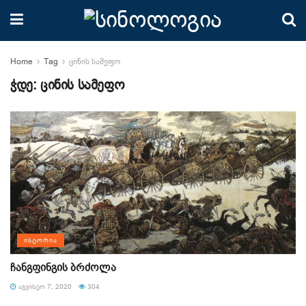
Home
Tag
ცინის სამეფო
ჭდე:
ცინის სამეფო
ᲘᲡᲢᲝᲠᲘᲐ
ჩანგფინგის ბრძოლა
ᲐᲒᲕᲘᲡᲢᲝ 7, 2020
304