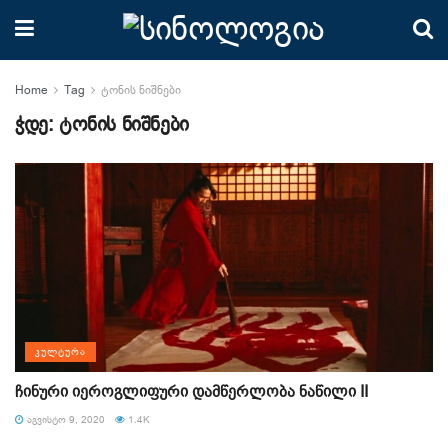
Home
Tag
ტონის ნიშნები
ჭდე:
ტონის ნიშნები
ᲙᲣᲚᲢᲣᲠᲐ
ჩინური იეროგლიფური დამწერლობა ნაწილი II
ᲐᲒᲕᲘᲡᲢᲝ 9, 2020
1.4K