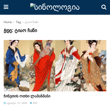
Home
Tag
ტიაო ჩანი
ჭდე:
ტიაო ჩანი
ჩინეთის ოთხი ლამაზმანი
ᲐᲒᲕᲘᲡᲢᲝ 12, 2020
502