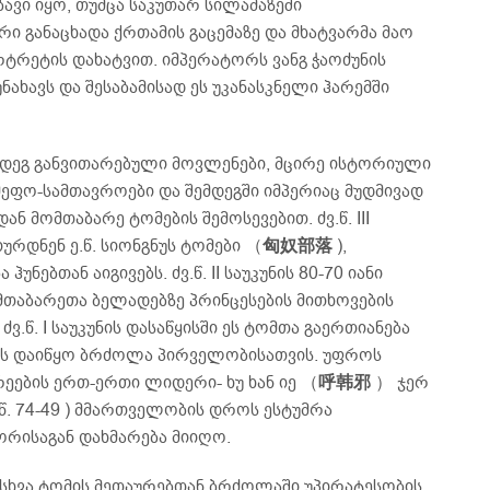
ავი იყო, თუმცა საკუთარ სილამაზეში
რი განაცხადა ქრთამის გაცემაზე და მხატვარმა მაო
ორტრეტის დახატვით. იმპერატორს ვანგ ჭაოძუნის
ხავს და შესაბამისად ეს უკანასკნელი ჰარემში
ემდეგ განვითარებული მოვლენები, მცირე ისტორიული
მეფო-სამთავროები და შემდეგში იმპერიაც მუდმივად
 მომთაბარე ტომების შემოსევებით. ძვ.წ. III
იურდნენ ე.წ. სიონგნუს ტომები （
匈奴部落
),
ნებთან აიგივებს. ძვ.წ. II საუკუნის 80-70 იანი
მთაბარეთა ბელადებზე პრინცესების მითხოვების
ვ.წ. I საუკუნის დასაწყისში ეს ტომთა გაერთიანება
ის დაიწყო ბრძოლა პირველობისათვის. უფროს
ეების ერთ-ერთი ლიდერი- ხუ ხან იე （
呼韩邪
） ჯერ
.წ. 74-49 ) მმართველობის დროს ესტუმრა
რისაგან დახმარება მიიღო.
ა სხვა ტომის მეთაურებთან ბრძოლაში უპირატესობის