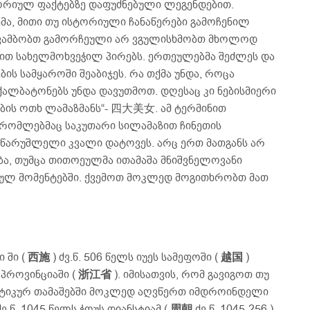
ორიულ ფაქტებზე დაფუძნებული ლეგენდებით.
ემა, მითი თუ ისტორიული ჩანაწერები გამოჩენილ
 ვამბობთ გამორჩეული არ ვგულისხმობთ მხოლოდ
ით სახელმოხვეჭილ პირებს. ერთეულებმა შეძლეს და
ის სამყაროში შეაბიჯეს. რა თქმა უნდა, როცა
ქალბატონებს უნდა დავუთმოთ. დღესაც კი ნებისმიერი
ბის ოთხ ლამაზმანს“- 四大美女. ამ ტერმინით
 რომლებმაც საკუთარი სილამაზით ჩინეთის
არუშლელი კვალი დატოვეს. არც ერთ მათგანს არ
ება, თუმცა თითოეულმა ითამაშა მნიშვნელოვანი
ულ მომენტებში. ქვემოთ მოკლედ მოგითხრობთ მათ
 ში (
西施
) ძვ.წ. 506 წელს იუეს სამეფოში (
越国
)
 პროვინციაში (
浙江省
). იმისათვის, რომ გავიგოთ თუ
იტიკურ თამაშებში მოკლედ აღვწერთ იმდროინდელი
.წ. 1045 წელს ჭოუს დიანსტიამ (
周朝
ძვ.წ. 1045-256 )