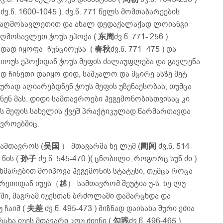
ძვ.წ. 1600-1045 ). ძვ.წ. 771 წელს მომთაბარეების
ცა აღმოსავლეთით და ახალ დედაქალაქად ლოიანგი
 აღმოსავლეთ ჭოუს ეპოქა (
东周
ძვ.წ. 771- 256 ),
დად იყოფა- ჩუნციოუსა (
春秋
ძვ.წ. 771- 475 ) და
უნციოუს ეპოქიდან ჭოუს მეფის ძალაუფლება და გავლენა
 ჩინეთი დაიყო დიდ, საშუალო და მცირე ასზე მეტ
ად აღიარებდნენ ჭოუს მეფის უზენაესობას, თუმცა
ნ მას. დიდი სამთავროები ჰეგემონობისთვისაც კი
ს მეფის სახელის ქვეშ პრაქტიკულად წარმართავდა
ავროებშიც.
 სამთავროს (
吴国
） მთავარმა ხე ლუმ (
阖闾
ძვ.წ. 514-
 წის (
孙子
ძვ.წ. 545-470 )( ცნობილი, როგორც სუნ ძი )
 დახმარებით მოიპოვა ჰეგემონის სტატუსი, თუმცა როცა
მხრეთიდან იუეს（越） სამთავრომ შეუტია უ-ს. ხე ლუ
ი, მაგრამ იუესთან ბრძოლაში დამარცხდა და
 ჩაიმ (
夫差
ძვ.წ. 495-473 ) მიზნად დაისახა შური ეძია
რცხა იუეს მთავარი კოუ ძიენი (
勾践
ძვ.წ. 496-465 ),