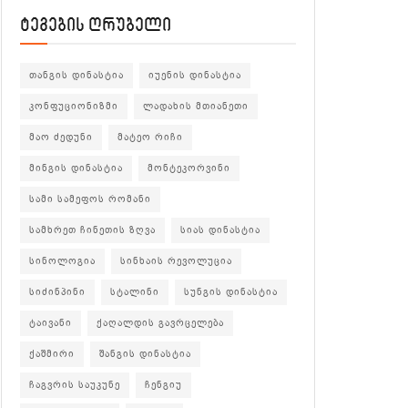
ტეგების ღრუბელი
თანგის დინასტია
იუენის დინასტია
კონფუციონიზმი
ლადახის მთიანეთი
მაო ძედუნი
მატეო რიჩი
მინგის დინასტია
მონტეკორვინი
სამი სამეფოს რომანი
სამხრეთ ჩინეთის ზღვა
სიას დინასტია
სინოლოგია
სინხაის რევოლუცია
სიძინპინი
სტალინი
სუნგის დინასტია
ტაივანი
ქაღალდის გავრცელება
ქაშმირი
შანგის დინასტია
ჩაგვრის საუკუნე
ჩენგიუ