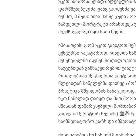
უკეთ წარმოსაჩენად მიღებული ამბ
დარწმუნებულმა, ვანგ ჭაოძუნმა უა
იენშოუმ შური იძია მასზე ცუდი პ
ნამდვილი პორტრეტი არასოდეს უნა
შეუმჩნევლად იყო სამი წელი.
იმისათვის, რომ უკეთ გავიგოთ შ
ექსკურსი ჩავატაროთ. ჩინეთის სა
შეწუხებულნი იყვნენ ჩრდილოეთიდან
საუკუნიდან განსაკუთრებით გააქტ
რომლებთაც მეცნიერთა უმეტესობა ჰუ
წლებიდან ჩინელებმა დაიწყეს მო
პრაქტიკა მშვიდობის სანაცვლოდ. ძ
ხუთ ნაწილად დაიყო და მათ შორ
ძმასთან დამარცხებული მომთაბარ
კიდევ იმპერატორ სუენის (
宣帝
ძვ
საიმპერატორო კარს და იმპერატო
მოგვიანებით ხუ ხან იემ მოახერხ