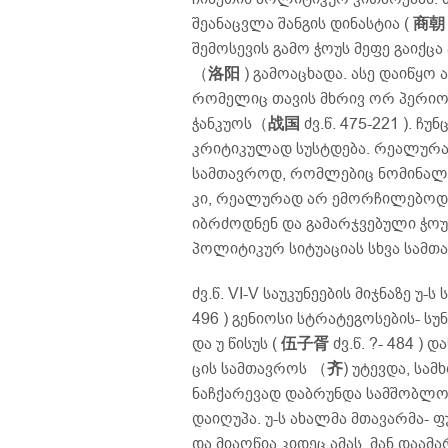
შეანაცვლა შანგის დინასტია (
商朝
შემოსევის გამო ჭოუს მეფე გაიქ
（
洛阳
) გამოაცხადა. ასე დაიწყო
რომელიც თავის მხრივ ორ პერიო
ჭანკუოს（
战国
ძვ.წ. 475-221 ). ჩ
კრიტიკულად სუსტდება. რეალურად
სამთავროდ, რომლებიც ნომინალურ
კი, რეალურად არ ემორჩილებოდნე
იბრძოდნენ და გამარჯვებული ჭოუ
პოლიტიკურ სიტუაციას სხვა სამთ
ძვ.წ. VI-V საუკუნეების მიჯნაზე უ-ს
496 ) გენიოსი სტრატეგოსების- სუნ
და უ წისუს (
伍子胥
ძვ.წ. ?- 484 )
ცის სამთავროს （
齐
) უტევდა, სა
ნაჩქარევად დაბრუნდა სამშობლოშ
დაიღუპა. უ-ს ახალმა მთავარმა- ფუ
და მიაღწია კიდეც ამას. მან დაამა