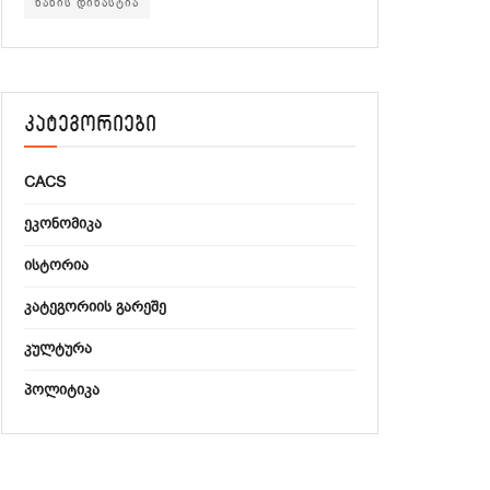
ხანის დინასტია
კატეგორიები
CACS
ᲔᲙᲝᲜᲝᲛᲘᲙᲐ
ᲘᲡᲢᲝᲠᲘᲐ
ᲙᲐᲢᲔᲒᲝᲠᲘᲘᲡ ᲒᲐᲠᲔᲨᲔ
ᲙᲣᲚᲢᲣᲠᲐ
ᲞᲝᲚᲘᲢᲘᲙᲐ