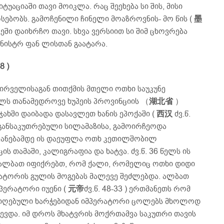
იტუაციაში თავი მოიკლა. რაც შეეხება სი შის, მისი
სებობს. გამოჩენილი ჩინელი მოაზროვნის- მო წის (
墨
რეში დაიხრჩო თავი. სხვა ვერსიით სი შიმ ცხოვრება
ნისტრ ფან ლისთან გაატარა.
8 )
პირველისაგან თითქმის მთელი ოთხი საუკუნე
 წელს თანამედროვე ხუპეის პროვინციის （
湖北省
）
ხში დაიბადა დასავლეთ ხანის ეპოქაში (
西汉
ძვ.წ.
რდა განსაკუთრებული სილამაზისა, გამოირჩეოდა
ვანებამდე ის დაეუფლა ოთხ კეთილშობილ
ის თამაში, კალიგრაფია და ხატვა. ძვ.წ. 36 წელს ის
 ალბათ იფიქრებთ, რომ ქალი, რომელიც ოთხი დიდი
ატორის გულის მოგებას მალევე შეძლებდა. ალბათ
მპერატორი იუენი (
元帝
ძვ.წ. 48-33 ) ერთმანეთს რომ
მ მიღებული ხარჭებიდან იმპერატორი ცოლებს მხოლოდ
ევდა. იმ დროს მხატვრის მოქრთამვა საკუთრი თავის