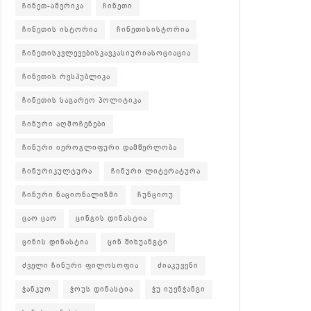
ჩინეთ-ამერიკა
ჩინეთი
ჩინეთის ისტორია
ჩინეთისისტორია
ჩინეთისკვლევებისკავკასიურიასოციაცია
ჩინეთის რესპუბლიკა
ჩინეთის საგარეო პოლიტიკა
ჩინური აღმოჩენები
ჩინური იეროგლიფური დამწერლობა
ჩინურიკულტურა
ჩინური ლიტერატურა
ჩინური ნაციონალიზმი
ჩუნციოუ
ცაო ცაო
ცინგის დინასტია
ცინის დინასტია
ცინ შიხუანგტი
ძველი ჩინური ფილოსოფია
ძიაკუვენი
ჭანკუო
ჭოუს დინასტია
ჭუ იუენჭანგი