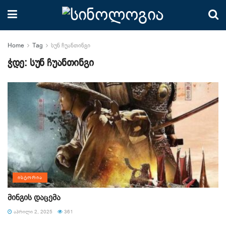
Home
Tag
სუნ ჩუანთინგი
ჭდე:
სუნ ჩუანთინგი
ᲘᲡᲢᲝᲠᲘᲐ
მინგის დაცემა
ᲐᲞᲠᲘᲚᲘ 2, 2025
361