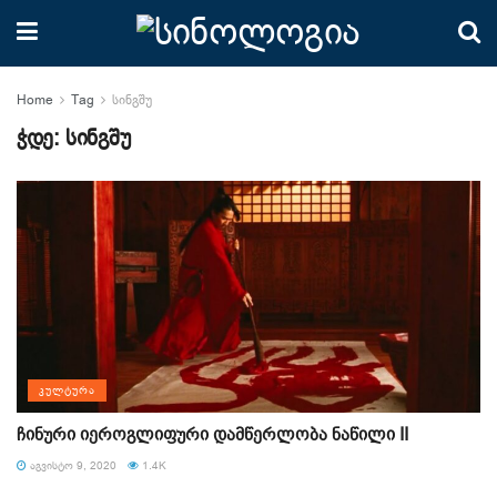
Home
Tag
სინგშუ
ჭდე:
სინგშუ
ᲙᲣᲚᲢᲣᲠᲐ
ჩინური იეროგლიფური დამწერლობა ნაწილი II
ᲐᲒᲕᲘᲡᲢᲝ 9, 2020
1.4K