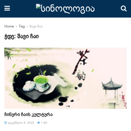
Home
Tag
შავი ჩაი
ჭდე:
შავი ჩაი
ჩინური ჩაის კულტურა
ᲓᲔᲙᲔᲛᲑᲔᲠᲘ 5, 2020
1.8K