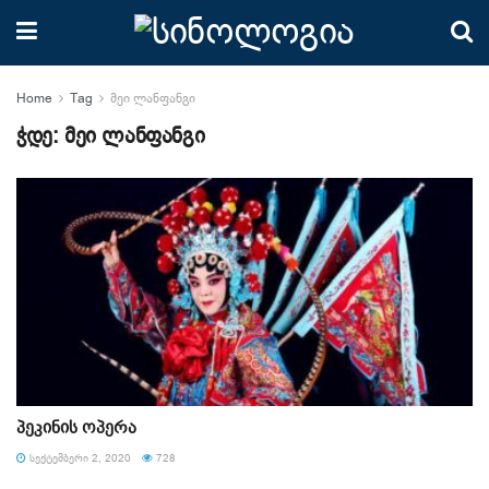
Home
Tag
მეი ლანფანგი
ჭდე:
მეი ლანფანგი
პეკინის ოპერა
ᲡᲔᲥᲢᲔᲛᲑᲔᲠᲘ 2, 2020
728