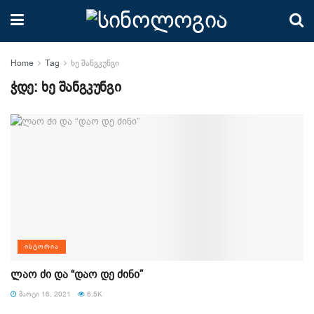
Home
Tag
ხე შანგკუნგი
ჭდე:
ხე შანგკუნგი
ᲘᲡᲢᲝᲠᲘᲐ
ლაო ძი და “დაო დე ძინი”
ᲛᲐᲠᲢᲘ 16, 2021
6.5K