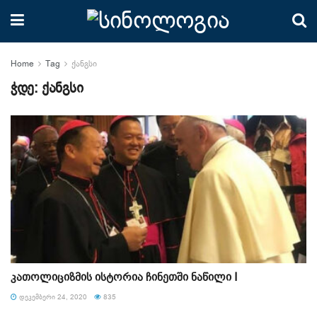
Home
Tag
ქანგსი
ჭდე:
ქანგსი
კათოლიციზმის ისტორია ჩინეთში ნაწილი I
ᲓᲔᲙᲔᲛᲑᲔᲠᲘ 24, 2020
835