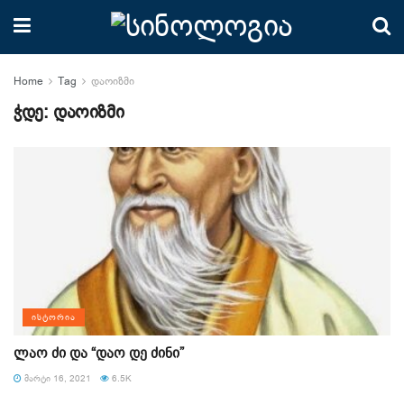
Home
Tag
დაოიზმი
ჭდე:
დაოიზმი
ᲘᲡᲢᲝᲠᲘᲐ
ლაო ძი და “დაო დე ძინი”
ᲛᲐᲠᲢᲘ 16, 2021
6.5K