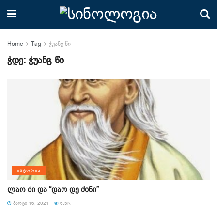
Home
Tag
ჭუანგ წი
ჭდე:
ჭუანგ წი
ᲘᲡᲢᲝᲠᲘᲐ
ლაო ძი და “დაო დე ძინი”
ᲛᲐᲠᲢᲘ 16, 2021
6.5K