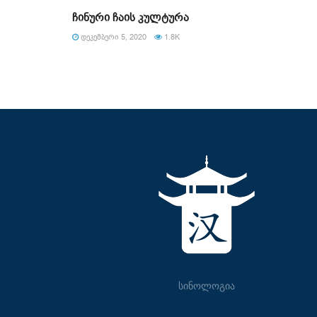
ჩინური ჩაის კულტურა
ᲓᲔᲙᲔᲛᲑᲔᲠᲘ 5, 2020
1.8K
სინოლოგია