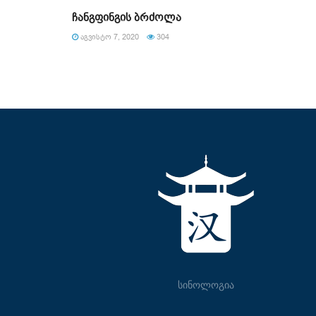
ჩანგფინგის ბრძოლა
ᲐᲒᲕᲘᲡᲢᲝ 7, 2020
304
სინოლოგია