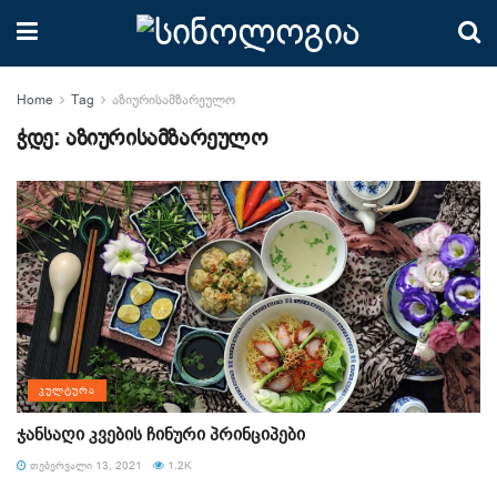
Home
Tag
აზიურისამზარეულო
ჭდე:
აზიურისამზარეულო
ᲙᲣᲚᲢᲣᲠᲐ
ჯანსაღი კვების ჩინური პრინციპები
ᲗᲔᲑᲔᲠᲕᲐᲚᲘ 13, 2021
1.2K