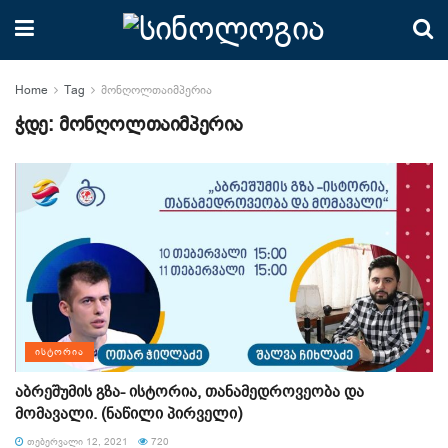
Home
Tag
მონღოლთაიმპერია
ჭდე:
მონღოლთაიმპერია
ᲘᲡᲢᲝᲠᲘᲐ
აბრეშუმის გზა- ისტორია, თანამედროვეობა და
მომავალი. (ნაწილი პირველი)
ᲗᲔᲑᲔᲠᲕᲐᲚᲘ 12, 2021
720