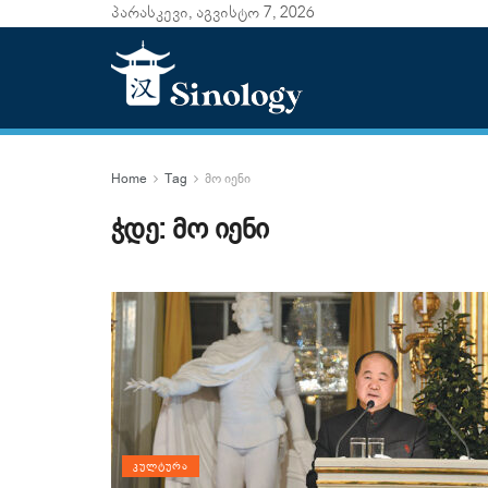
პარასკევი, აგვისტო 7, 2026
Home
Tag
მო იენი
ჭდე:
მო იენი
ᲙᲣᲚᲢᲣᲠᲐ