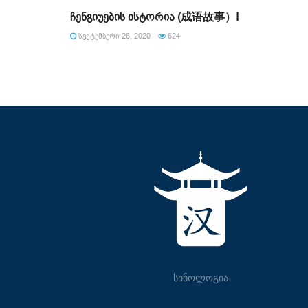
ჩენგიუების ისტორია (成语故事）I
ᲡᲔᲥᲢᲔᲛᲑᲔᲠᲘ 26, 2020
624
სინოლოგია