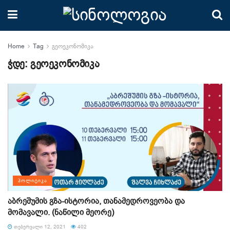
Home
Tag
გეოეკონომიკა
ჭდე:
გეოეკონომიკა
ᲞᲝᲚᲘᲢᲘᲙᲐ
აბრეშუმის გზა-ისტორია, თანამედროვეობა და
მომავალი. (ნაწილი მეორე)
ᲗᲔᲑᲔᲠᲕᲐᲚᲘ 12, 2021
402