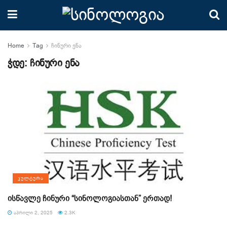
Home
Tag
ჩინური ენა
ჭდე:
ჩინური ენა
ᲙᲣᲚᲢᲣᲠᲐ
ისწავლე ჩინური “სინოლოგიასთან” ერთად!
ᲐᲞᲠᲘᲚᲘ 2, 2025
2.3K