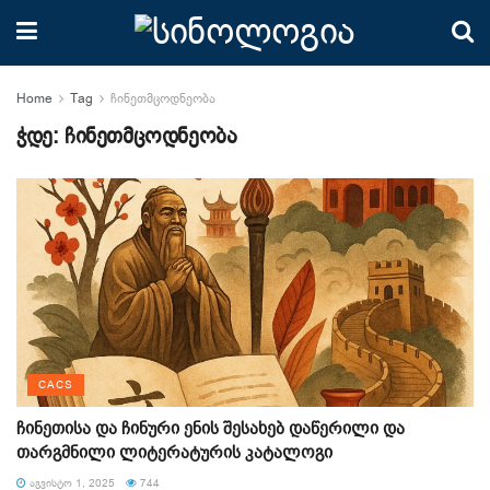
Home
Tag
ჩინეთმცოდნეობა
ჭდე:
ჩინეთმცოდნეობა
CACS
ჩინეთისა და ჩინური ენის შესახებ დაწერილი და
თარგმნილი ლიტერატურის კატალოგი
ᲐᲒᲕᲘᲡᲢᲝ 1, 2025
744