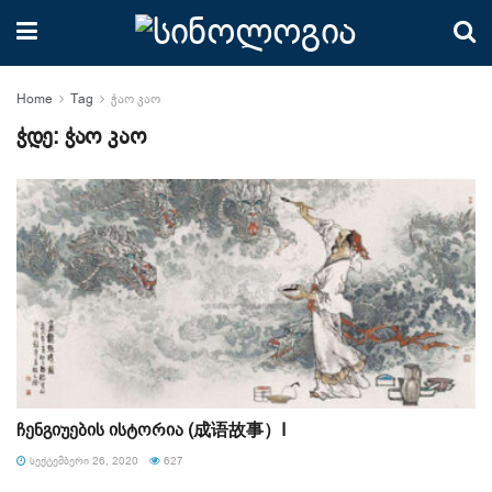
Home
Tag
ჭაო კაო
ჭდე:
ჭაო კაო
ჩენგიუების ისტორია (成语故事）I
ᲡᲔᲥᲢᲔᲛᲑᲔᲠᲘ 26, 2020
627