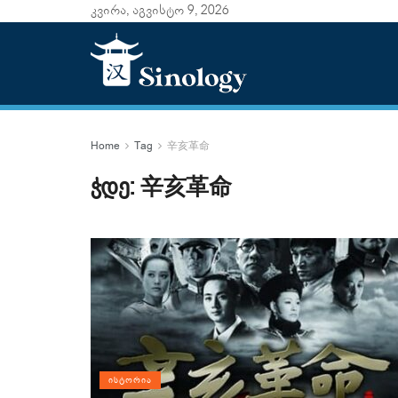
კვირა, აგვისტო 9, 2026
Home
Tag
辛亥革命
ჭდე:
辛亥革命
ᲘᲡᲢᲝᲠᲘᲐ