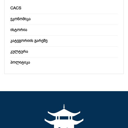
CACS
ᲔᲙᲝᲜᲝᲛᲘᲙᲐ
ᲘᲡᲢᲝᲠᲘᲐ
ᲙᲐᲢᲔᲒᲝᲠᲘᲘᲡ ᲒᲐᲠᲔᲨᲔ
ᲙᲣᲚᲢᲣᲠᲐ
ᲞᲝᲚᲘᲢᲘᲙᲐ