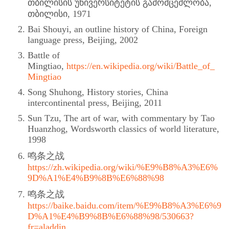
თბილისის უნივერსიტეტის გამომცემლობა,
თბილისი, 1971
Bai Shouyi, an outline history of China, Foreign
language press, Beijing, 2002
Battle of
Mingtiao,
https://en.wikipedia.org/wiki/Battle_of_
Mingtiao
Song Shuhong, History stories, China
intercontinental press, Beijing, 2011
Sun Tzu, The art of war, with commentary by Tao
Huanzhog, Wordsworth classics of world literature,
1998
鸣条之战
https://zh.wikipedia.org/wiki/%E9%B8%A3%E6%
9D%A1%E4%B9%8B%E6%88%98
鸣条之战
https://baike.baidu.com/item/%E9%B8%A3%E6%9
D%A1%E4%B9%8B%E6%88%98/530663?
fr=aladdin