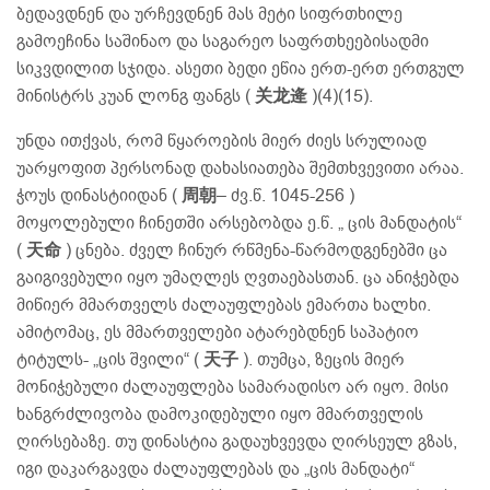
ბედავდნენ და ურჩევდნენ მას მეტი სიფრთხილე
გამოეჩინა საშინაო და საგარეო საფრთხეებისადმი
სიკვდილით სჯიდა. ასეთი ბედი ეწია ერთ-ერთ ერთგულ
მინისტრს კუან ლონგ ფანგს (
关龙逄
)(4)(15).
უნდა ითქვას, რომ წყაროების მიერ ძიეს სრულიად
უარყოფით პერსონად დახასიათება შემთხვევითი არაა.
ჭოუს დინასტიიდან (
周朝
– ძვ.წ. 1045-256 )
მოყოლებული ჩინეთში არსებობდა ე.წ. „ ცის მანდატის“
(
天命
) ცნება. ძველ ჩინურ რწმენა-წარმოდგენებში ცა
გაიგივებული იყო უმაღლეს ღვთაებასთან. ცა ანიჭებდა
მიწიერ მმართველს ძალაუფლებას ემართა ხალხი.
ამიტომაც, ეს მმართველები ატარებდნენ საპატიო
ტიტულს- „ცის შვილი“ (
天子
). თუმცა, ზეცის მიერ
მონიჭებული ძალაუფლება სამარადისო არ იყო. მისი
ხანგრძლივობა დამოკიდებული იყო მმართველის
ღირსებაზე. თუ დინასტია გადაუხვევდა ღირსეულ გზას,
იგი დაკარგავდა ძალაუფლებას და „ცის მანდატი“