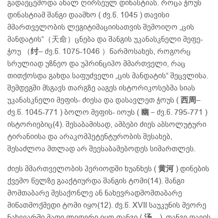
გადაეცემოდა ახალ ღირსეულ დინასტიას. როცა ჭოუს
დინასტიამ შანგი დაამხო ( ძვ.წ. 1045 ) თავისი
მმართველობის ლეგიტიმაციისათვის შემოიღო „ცის
მანდატის“（天命）ცნება და შანგის უკანასკნელი მეფე-
ჭოუ （
纣
– ძვ.წ. 1075-1046 ）წარმოსახეს, როგორც
სრულიად უზნეო და უპრინციპო მმართველი, რაც
თითქოსდა გახდა საფუძველი „ცის მანდატის“ შეცვლისა.
შემდეგში მსგავს თარგზე ააგეს ისტორიკოსებმა სიას
უკანასკნელი მეფის- ძიესა და დასავლეთ ჭოუს (
西周
–
ძვ.წ. 1045-771 ) ბოლო მეფის- იოუს (
幽
－ძვ.წ. 795-771 )
ისტორიებიც(4). შესაბამისად, ამბები ძიეს აბსოლუტური
ტირანიისა და არაკომპეტენტურობის შესახებ,
შესაძლოა მთლად არ შეესაბამებოდეს სიმართლეს.
ძიეს მმართველობის პერიოდში ხუანხეს (
黄河
) დინების
ქვემო წელზე გააქტიურდა შანგის ტომი(14). შანგი
მომთაბარე მესაქონლე ან ნახევრადმომთაბარე
მიწათმოქმედი ტომი იყო(12). ძვ.წ. XVII საუკუნის მეორე
ნახევარში მათი ლიდერი იყო თანგი (
汤
). თანგი თავის