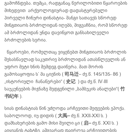
გამოჩნდება. თუმცა, რადგანაც წერილობითი წყაროების
მიხედვით არქეოლოგიურად დადასტურებული
პირველი ჩინური დინასტია- შანგი სათავეს სწორედ
მინგთიაოს ბრძოლიდან იღებს, მიგვაჩნია, რომ სწორედ
ამ ბრძოლიდან უნდა დავიწყოთ განსახილველი
ბრძოლების სერია.
წყაროები, რომელთაც ვიყენებთ მინგთიაოს ბრძოლის
შესასწავლად საკუთრივ ბრძოლიდან ათასწლეულის ან
უფრო მეტი ხნის შემდეგ დაიწერა. მათ შორის
გამოსაყოფია ს’ მა ციენის (
司马迁
– ძვ.წ. 145/135- 86 )
„ისტორიული ჩანაწერები“ (
史记
) და ძვ.წ. IV-III
საუკუნეების მიჯნაზე შედგენილი „ბამბუკის ანალები“(
竹
书纪年
).
სიას დინასტიას წინ უძღოდა არჩევითი მეფეების ეპოქა.
საბოლოოდ, იუ დიდის (
大禹
–
ძვ.წ. XXII-XXI ს. )
დამსახურების გამო მისი შვილი ცი (
启
–
ძვ.წ. XXI ს. )
აიყვანეს ტახტზე. ამგვარად დაირღვა არჩევითობის