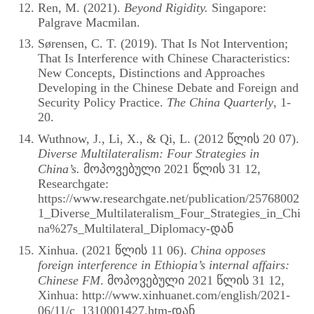
Ren, M. (2021).
Beyond Rigidity.
Singapore:
Palgrave Macmilan.
Sørensen, C. T. (2019). That Is Not Intervention;
That Is Interference with Chinese Characteristics:
New Concepts, Distinctions and Approaches
Developing in the Chinese Debate and Foreign and
Security Policy Practice.
The China Quarterly
, 1-
20.
Wuthnow, J., Li, X., & Qi, L. (2012 წლის 20 07).
Diverse Multilateralism: Four Strategies in
China’s.
მოპოვებული 2021 წლის 31 12,
Researchgate:
https://www.researchgate.net/publication/25768002
1_Diverse_Multilateralism_Four_Strategies_in_Chi
na%27s_Multilateral_Diplomacy-დან
Xinhua. (2021 წლის 11 06).
China opposes
foreign interference in Ethiopia’s internal affairs:
Chinese FM
. მოპოვებული 2021 წლის 31 12,
Xinhua: http://www.xinhuanet.com/english/2021-
06/11/c_1310001427.htm-დან