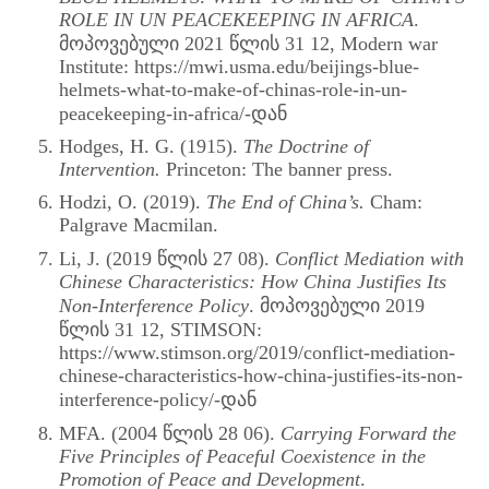
ROLE IN UN PEACEKEEPING IN AFRICA
.
მოპოვებული 2021 წლის 31 12, Modern war
Institute: https://mwi.usma.edu/beijings-blue-
helmets-what-to-make-of-chinas-role-in-un-
peacekeeping-in-africa/-დან
Hodges, H. G. (1915).
The Doctrine of
Intervention.
Princeton: The banner press.
Hodzi, O. (2019).
The End of China’s.
Cham:
Palgrave Macmilan.
Li, J. (2019 წლის 27 08).
Conflict Mediation with
Chinese Characteristics: How China Justifies Its
Non-Interference Policy
. მოპოვებული 2019
წლის 31 12, STIMSON:
https://www.stimson.org/2019/conflict-mediation-
chinese-characteristics-how-china-justifies-its-non-
interference-policy/-დან
MFA. (2004 წლის 28 06).
Carrying Forward the
Five Principles of Peaceful Coexistence in the
Promotion of Peace and Development
.