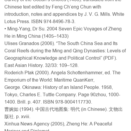
Chinese text edited by Feng Ch’eng Chun with
introduction, notes and appendices by J. V. G. Mills. White
Lotus Press. ISBN 974-8496-78-3.
• Ming-Yang, Dr Su. 2004 Seven Epic Voyages of Zheng
He in Ming China (1405–1433)
Ulises Granados (2006). “The South China Sea and Its
Coral Reefs during the Ming and Qing Dynasties: Levels of
Geographical Knowledge and Political Control” (PDF).
East Asian History. 32/33: 109–128.
Roderich Ptak (2000). Angela Schottenhammer, ed. The
Emporium of the World: Maritime QuanKerr,
George. Okinawa: History of an Island People. 1958,
Tokyo, Charles E. Tuttle Company. Page 90zhou, 1000-
1400. Brill. p. 407. ISBN 978-9004117730.
曹婉如 (1994). 中国古代地图集: 明代 (in Chinese). 文物出
版社. p. xviii.
Xinhua News Agency (2005), Zheng He: A Peaceful