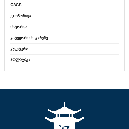
CACS
ᲔᲙᲝᲜᲝᲛᲘᲙᲐ
ᲘᲡᲢᲝᲠᲘᲐ
ᲙᲐᲢᲔᲒᲝᲠᲘᲘᲡ ᲒᲐᲠᲔᲨᲔ
ᲙᲣᲚᲢᲣᲠᲐ
ᲞᲝᲚᲘᲢᲘᲙᲐ