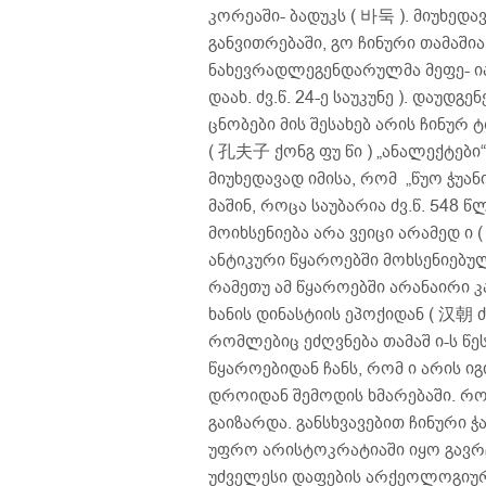
კორეაში- ბადუკს ( 바둑 ). მიუხედა
განვითრებაში, გო ჩინური თამაშია
ნახევრადლეგენდარულმა მეფე- იაო
დაახ. ძვ.წ. 24-ე საუკუნე ). დაუდ
ცნობები მის შესახებ არის ჩინურ ტრ
( 孔夫子 ქონგ ფუ წი ) „ანალექტები“ ( 论
მიუხედავად იმისა, რომ „წუო ჭუანი
მაშინ, როცა საუბარია ძვ.წ. 548 
მოიხსენიება არა ვეიცი არამედ ი 
ანტიკური წყაროებში მოხსენიებულ
რამეთუ ამ წყაროებში არანაირი კ
ხანის დინასტიის ეპოქიდან ( 汉朝 ძვ.
რომლებიც ეძღვნება თამაშ ი-ს წეს
წყაროებიდან ჩანს, რომ ი არის იგ
დროიდან შემოდის ხმარებაში. რო
გაიზარდა. განსხვავებით ჩინური 
უფრო არისტოკრატიაში იყო გავრც
უძველესი დაფების არქეოლოგიური ნი