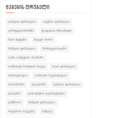
ტეგების ღრუბელი
თანგის დინასტია
იუენის დინასტია
კონფუციონიზმი
ლადახის მთიანეთი
მაო ძედუნი
მატეო რიჩი
მინგის დინასტია
მონტეკორვინი
სამი სამეფოს რომანი
სამხრეთ ჩინეთის ზღვა
სიას დინასტია
სინოლოგია
სინხაის რევოლუცია
სიძინპინი
სტალინი
სუნგის დინასტია
ტაივანი
ქაღალდის გავრცელება
ქაშმირი
შანგის დინასტია
ჩაგვრის საუკუნე
ჩენგიუ