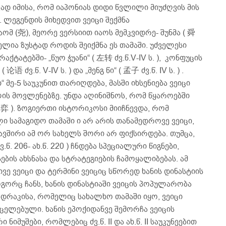
ვად იმისა, რომ იაპონიას დიდი წვლილი მიუძღვის მის
. ლეგენდის მიხედვით ვეიცი შექმნა
მ (尧), მეორე ვერსიით იაოს მემკვიდრე- შუნმა ( 舜
გენელია ზუსტად როდის შეიქმნა ეს თამაში. უძველესი
აქტატებში- „წუო ჭუანი“ ( 左转 ძვ.წ.V-IV ს. ), კონფუცის
语 ძვ.წ. V-IV ს. ) და „მენგ წი“ ( 孟子 ძვ.წ. IV ს. ) .
“ მე-5 საუკუნით თარიღდება, მასში იხსენიება ვეიცი
წლის მოვლენებზე. უნდა აღინიშნოს, რომ წყაროებში
( 弈 ). ზოგიერთი ისტორიკოსი მიიჩნევდა, რომ
ი სამაგიდო თამაში ი არ არის თანამედროვე ვეიცი,
ავშირი ამ ორ სახელს შორი არ ფიქსირდება. თუმცა,
წ. 206- ახ.წ. 220 ) ჩნდება სპეციალური წიგნები,
ების ახსნასა და სტრატეგიების ჩამოყალიბებას. ამ
ივე ვეიცი და ტერმინი ვეიციც სწორედ ხანის დინასტიის
გორც ჩანს, ხანის დინასტიაში ვეიცის პოპულარობა
ჭადრაკისა, რომელიც სახალხო თამაში იყო, ვეიცი
ელებული. ხანის ეპოქიდანვე შემორჩა ვეიცის
მუშები, რომლებიც ძვ.წ. II და ახ.წ. II საუკუნეებით