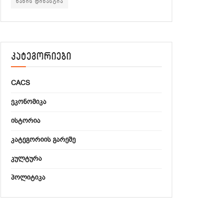
ხანის დინასტია
კატეგორიები
CACS
ᲔᲙᲝᲜᲝᲛᲘᲙᲐ
ᲘᲡᲢᲝᲠᲘᲐ
ᲙᲐᲢᲔᲒᲝᲠᲘᲘᲡ ᲒᲐᲠᲔᲨᲔ
ᲙᲣᲚᲢᲣᲠᲐ
ᲞᲝᲚᲘᲢᲘᲙᲐ